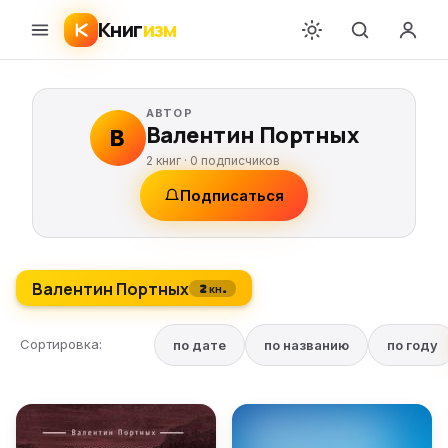
Книг
изм
АВТОР
Валентин Портных
В
2 книг ·
0
подписчиков
Подписаться
Валентин Портных
2 кн.
Сортировка:
по дате
по названию
по году