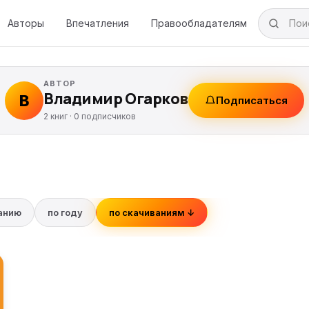
Авторы
Впечатления
Правообладателям
АВТОР
Владимир Огарков
В
Подписаться
2 книг ·
0
подписчиков
ванию
по году
по скачиваниям ↓