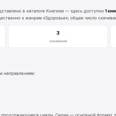
ставлено в каталоге Книгизм — здесь доступно
1 кни
щественно к жанрам «Здоровье»; общее число скачива
3
скачиваний
м направлениям:
 продолжающиеся циклы. Серии — основной формат д