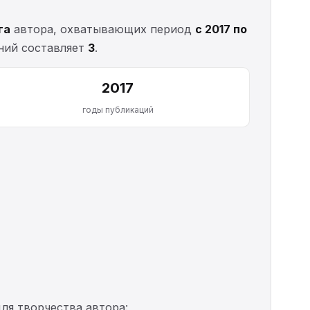
га
автора, охватывающих период
с 2017 по
ний составляет
3
.
2017
годы публикаций
ля творчества автора: