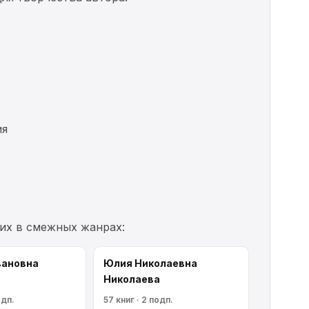
ия
их в смежных жанрах:
вановна
Юлия Николаевна
Николаева
одп.
57 книг · 2 подп.