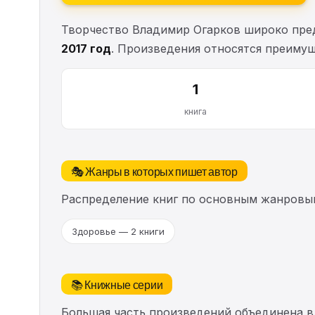
Творчество Владимир Огарков широко пред
2017 год
. Произведения относятся преиму
1
книга
🎭 Жанры в которых пишет автор
Распределение книг по основным жанровы
Здоровье — 2 книги
📚 Книжные серии
Большая часть произведений объединена в