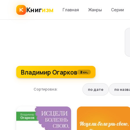
Книг
изм
Главная
Жанры
Серии
Владимир Огарков
2 кн.
Сортировка:
по дате
по наз