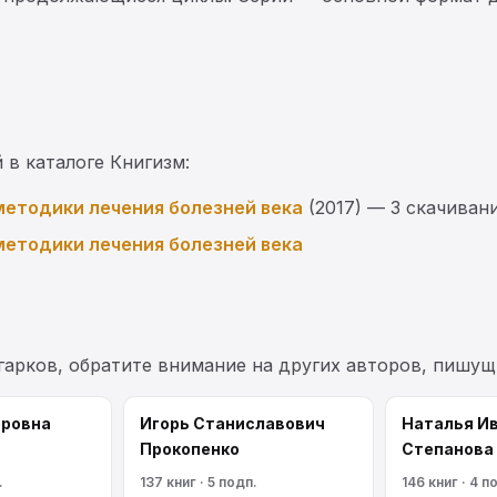
 в каталоге Книгизм:
методики лечения болезней века
(2017) — 3 скачиван
методики лечения болезней века
гарков, обратите внимание на других авторов, пишущ
оровна
Игорь Станиславович
Наталья И
Прокопенко
Степанова
.
137 книг · 5 подп.
146 книг · 4 п