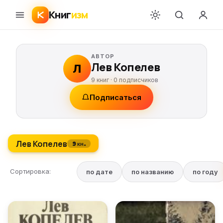
Книг
изм
АВТОР
Лев Копелев
Л
9 книг ·
0
подписчиков
Подписаться
Лев Копелев
9 кн.
Сортировка:
по дате
по названию
по году