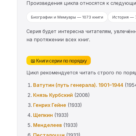
Произведения цикла относятся к следующ
Биографии и Мемуары — 1073 книги
История — 
Серия будет интересна читателям, увлечён
на протяжении всех книг.
📖 Книги серии по порядку
Цикл рекомендуется читать строго по поряд
Ватутин (путь генерала). 1901–1944
(195
Князь Курбский
(2008)
Генрих Гейне
(1933)
Щепкин
(1933)
Менделеев
(1933)
Песталоцци
(1933)