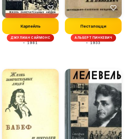
Карлейль
Песталоцци
ДЖУЛИАН САЙМОНС
АЛЬБЕРТ ПИНКЕВИЧ
1981
1933