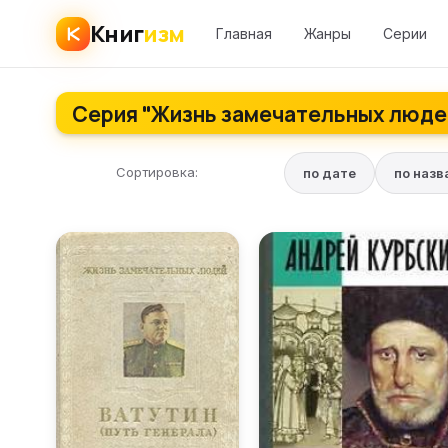
Книг
изм
Главная
Жанры
Серии
Серия "Жизнь замечательных люде
Сортировка:
по дате
по наз