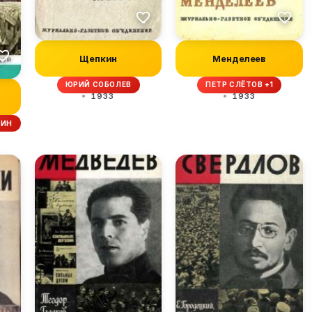
Щепкин
Менделеев
ЮРИЙ СОБОЛЕВ
ПЕТР СЛЁТОВ +1
1933
1933
КИН