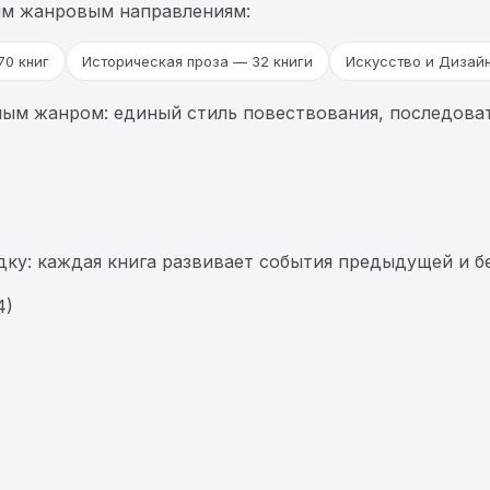
им жанровым направлениям:
70 книг
Историческая проза — 32 книги
Искусство и Дизайн
ным жанром: единый стиль повествования, последоват
ку: каждая книга развивает события предыдущей и бе
4)