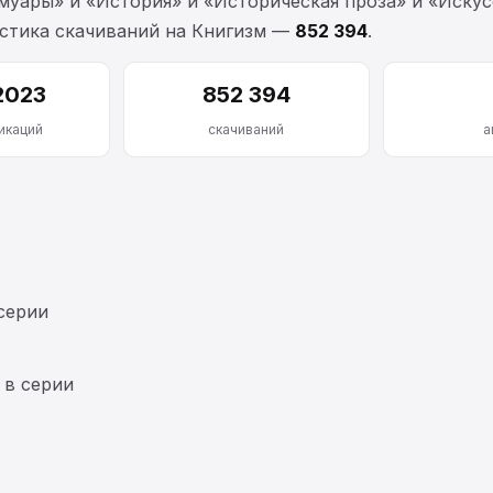
уары» и «История» и «Историческая проза» и «Искус
тистика скачиваний на Книгизм —
852 394
.
2023
852 394
икаций
скачиваний
а
серии
 в серии