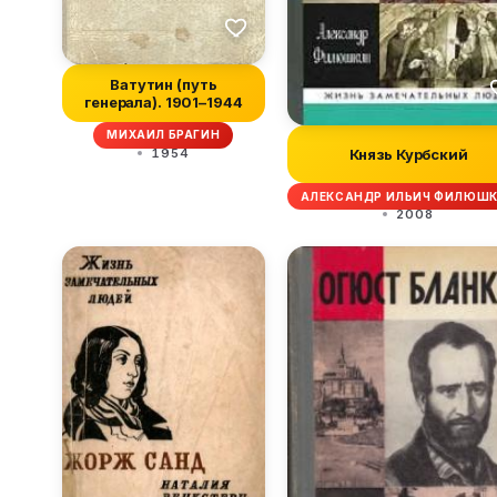
Ватутин (путь
генерала). 1901–1944
МИХАИЛ БРАГИН
1954
Князь Курбский
АЛЕКСАНДР ИЛЬИЧ ФИЛЮШ
2008