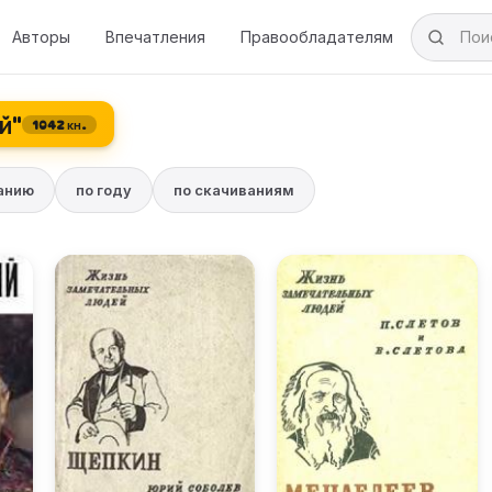
Авторы
Впечатления
Правообладателям
й"
1042 кн.
ванию
по году
по скачиваниям