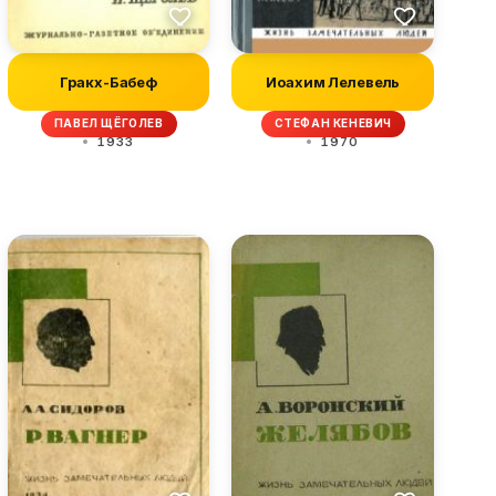
Гракх-Бабеф
Иоахим Лелевель
ПАВЕЛ ЩЁГОЛЕВ
СТЕФАН КЕНЕВИЧ
1933
1970