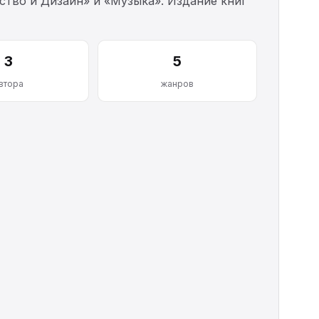
ство и Дизайн» и «Музыка». Издание книг
3
5
втора
жанров