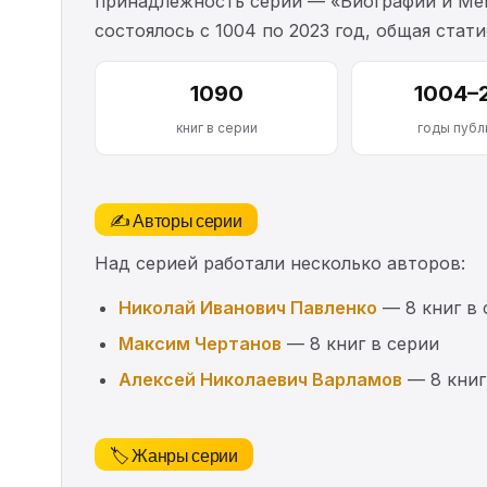
принадлежность серии — «Биографии и Мем
состоялось с 1004 по 2023 год, общая ста
1090
1004–
книг в серии
годы публ
✍️ Авторы серии
Над серией работали несколько авторов:
Николай Иванович Павленко
— 8 книг в 
Максим Чертанов
— 8 книг в серии
Алексей Николаевич Варламов
— 8 книг
🏷️ Жанры серии