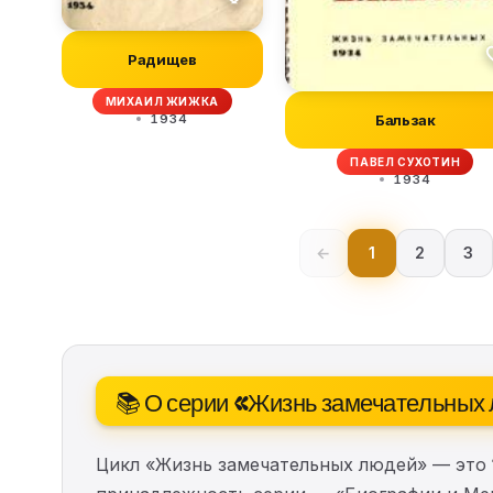
Радищев
МИХАИЛ ЖИЖКА
1934
Бальзак
ПАВЕЛ СУХОТИН
1934
←
1
2
3
📚 О серии «Жизнь замечательных
Цикл «Жизнь замечательных людей» — это