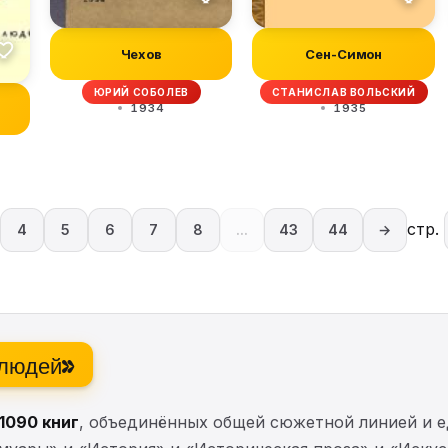
Чехов
Сен-Симон
ЮРИЙ СОБОЛЕВ
СТАНИСЛАВ ВОЛЬСКИЙ
1934
1935
стр.
4
5
6
7
8
...
43
44
→
 людей»
1090 книг
, объединённых общей сюжетной линией и 