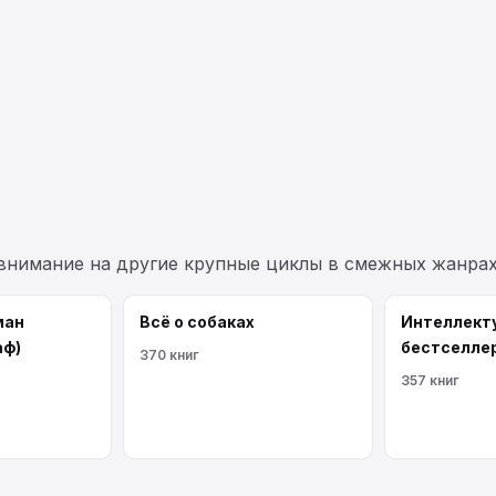
 внимание на другие крупные циклы в смежных жанрах
ман
Всё о собаках
Интеллект
аф)
бестселле
370 книг
357 книг