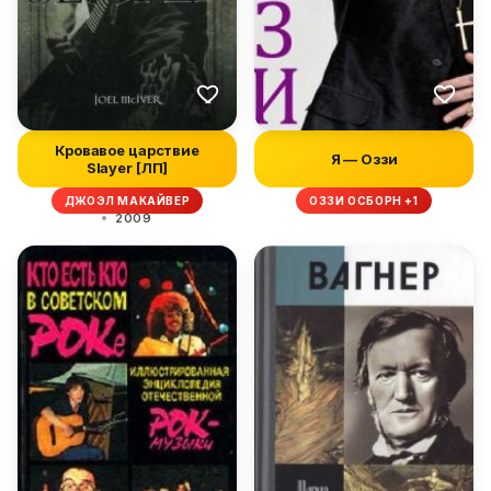
Кровавое царствие
Я — Оззи
Slayer [ЛП]
ДЖОЭЛ МАКАЙВЕР
ОЗЗИ ОСБОРН +1
2009