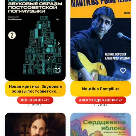
Новая критика. Звуковые
Nautilus Pompilius
образы постсоветской
поп-м...
ЛЕВ ГАНКИН +13
АЛЕКСАНДР КУШНИР +1
2021
2007