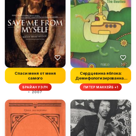
Спаси меня от меня
Сердцевина яблока:
самого
Демифологизированная
история Th...
БРАЙАН УЭЛЧ
ПИТЕР МАККЕЙБ +1
2007