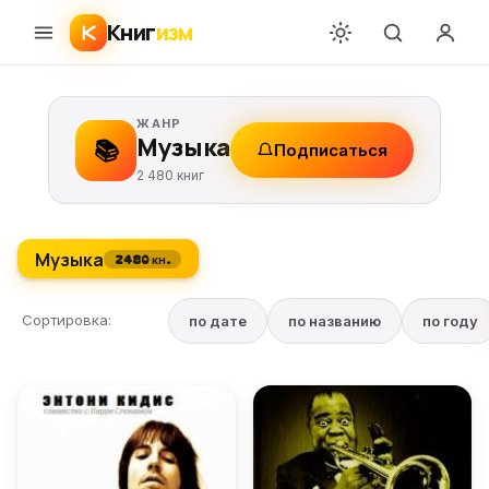
Книг
изм
ЖАНР
Музыка
📚
Подписаться
2 480 книг
Музыка
2480 кн.
Сортировка:
по дате
по названию
по году