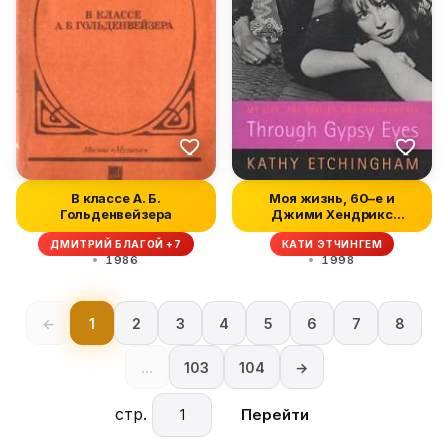
В классе А. Б.
Моя жизнь, 60–е и
Гольденвейзера
Джими Хендрикс
глазами цыганки
ДМИТРИЙ БЛАГОЙ +7
КАТИ ЭТЧИНГЕМ
1986
1998
←
1
2
3
4
5
6
7
8
...
103
104
→
стр.
Перейти