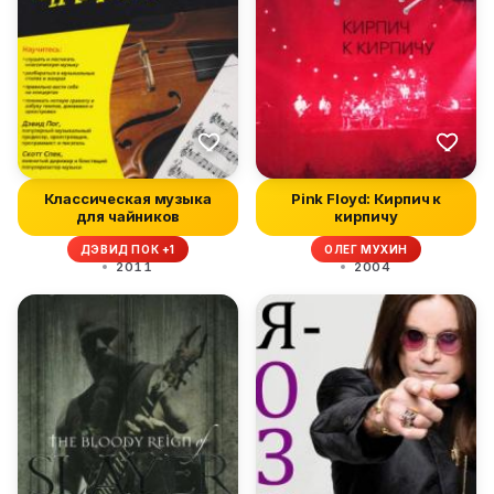
Классическая музыка
Pink Floyd: Кирпич к
для чайников
кирпичу
ДЭВИД ПОК +1
ОЛЕГ МУХИН
2011
2004