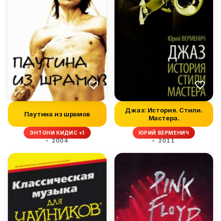
Джаз: История. Стили.
Паутина из шрамов
Мастера.
ЭНТОНИ КИДИС +1
ЮРИЙ ВЕРМЕНИЧ
2004
2011