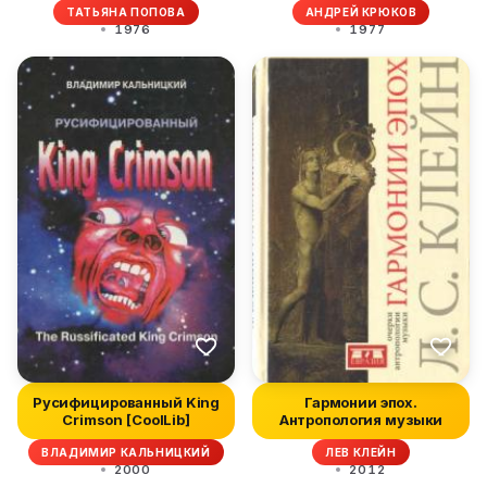
ТАТЬЯНА ПОПОВА
АНДРЕЙ КРЮКОВ
1976
1977
Русифицированный King
Гармонии эпох.
Crimson [CoolLib]
Антропология музыки
ВЛАДИМИР КАЛЬНИЦКИЙ
ЛЕВ КЛЕЙН
2000
2012