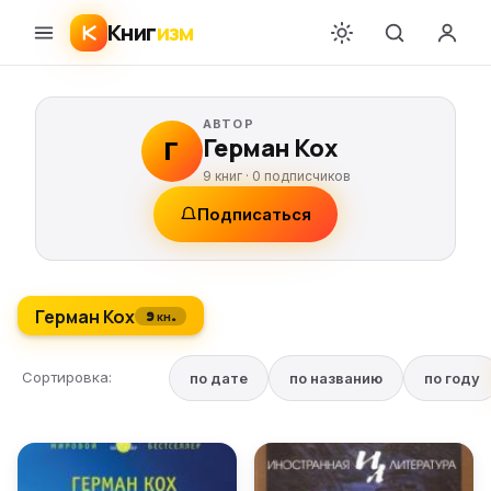
Книг
изм
АВТОР
Герман Кох
Г
9 книг ·
0
подписчиков
Подписаться
Герман Кох
9 кн.
Сортировка:
по дате
по названию
по году