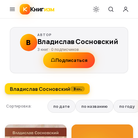
Книг
изм
АВТОР
Владислав Сосновский
В
3 книг ·
0
подписчиков
Подписаться
Владислав Сосновский
3 кн.
Сортировка:
по дате
по названию
по году