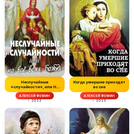
Неслучайные
Когда умершие приходят
«случайности», или На
во сне
все воля Божья
АЛЕКСЕЙ ФОМИН
АЛЕКСЕЙ ФОМИН
2012
2013