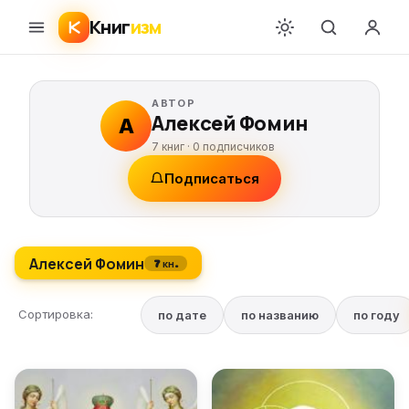
Книг
изм
АВТОР
Алексей Фомин
А
7 книг ·
0
подписчиков
Подписаться
Алексей Фомин
7 кн.
Сортировка:
по дате
по названию
по году