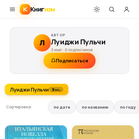
Книг
изм
АВТОР
Луиджи Пульчи
Л
3 книг ·
0
подписчиков
Подписаться
Луиджи Пульчи
3 кн.
Сортировка:
по дате
по названию
по году