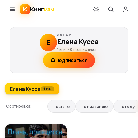
Книг
изм
АВТОР
Елена Кусса
Е
1 книг ·
0
подписчиков
Подписаться
Елена Кусса
1 кн.
Сортировка:
по дате
по названию
по году