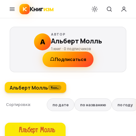
Книг
изм
АВТОР
Альберт Молль
А
1 книг ·
0
подписчиков
Подписаться
Альберт Молль
1 кн.
Сортировка:
по дате
по названию
по году