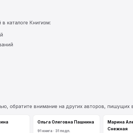
 в каталоге Книгизм:
ий
ваний
ью, обратите внимание на других авторов, пишущих 
сина
Ольга Олеговна Пашнина
Марина Ал
Снежная
91 книга · 31 подп.