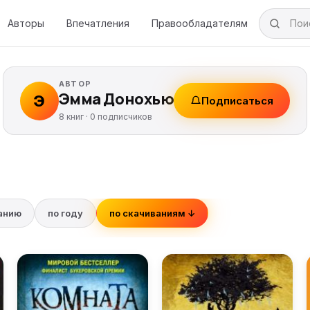
Авторы
Впечатления
Правообладателям
АВТОР
Эмма Донохью
Э
Подписаться
8 книг ·
0
подписчиков
ванию
по году
по скачиваниям ↓