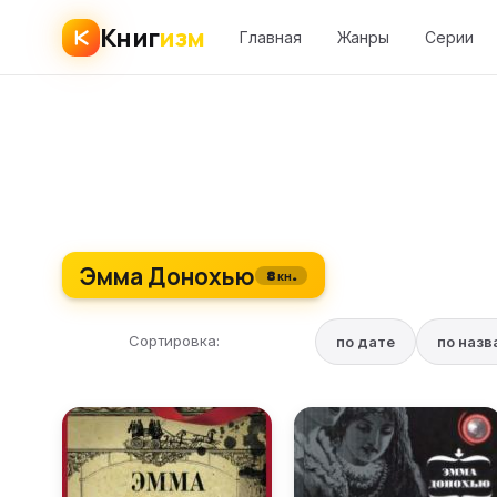
Книг
изм
Главная
Жанры
Серии
Эмма Донохью
8 кн.
Сортировка:
по дате
по наз