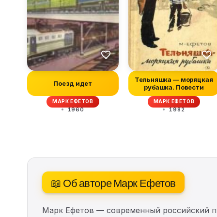
Тельняшка — моряцкая
Поезд идет
рубашка. Повести
МАРК ЕФЕТОВ
МАРК ЕФЕТОВ
1960
1982
📖 Об авторе Марк Ефетов
Марк Ефетов — современный российский пис