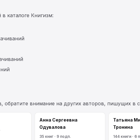
 в каталоге Книгизм:
качиваний
качиваний
аний
в, обратите внимание на других авторов, пишущих в 
Анна Сергеевна
Татьяна М
Одувалова
Тронина
.
35 книг · 9 подп.
144 книги · 6 