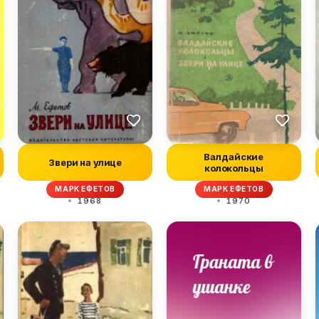
Валдайские
Звери на улице
колокольцы
МАРК ЕФЕТОВ
МАРК ЕФЕТОВ
1968
1970