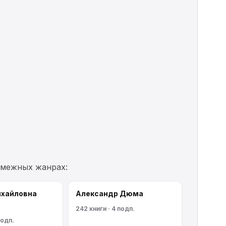
смежных жанрах:
ихайловна
Александр Дюма
242 книги · 4 подп.
подп.