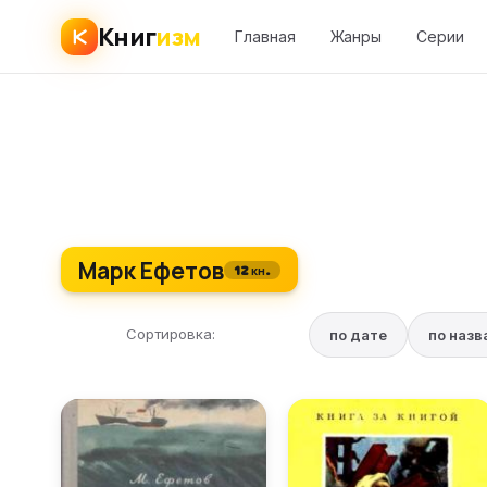
Книг
изм
Главная
Жанры
Серии
Марк Ефетов
12 кн.
Сортировка:
по дате
по наз