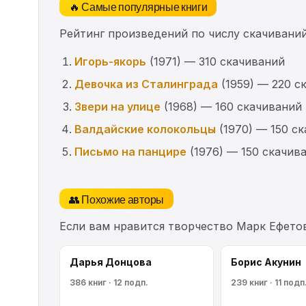
🔥 Самые популярные книги
Рейтинг произведений по числу скачиваний
Игорь-якорь
(1971) — 310 скачиваний
Девочка из Сталинграда
(1959) — 220 с
Звери на улице
(1968) — 160 скачиваний
Валдайские колокольцы
(1970) — 150 с
Письмо на панцире
(1976) — 150 скачив
👥 Похожие авторы
Если вам нравится творчество Марк Ефето
Дарья Донцова
Борис Акунин
386 книг · 12 подп.
239 книг · 11 подп