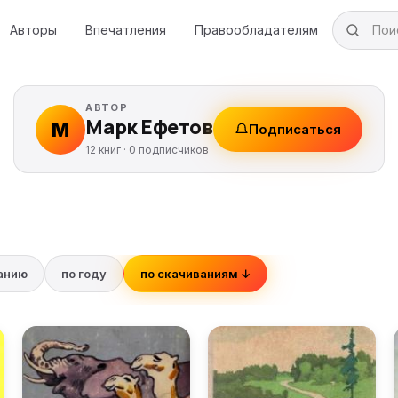
Авторы
Впечатления
Правообладателям
АВТОР
Марк Ефетов
М
Подписаться
12 книг ·
0
подписчиков
ванию
по году
по скачиваниям ↓