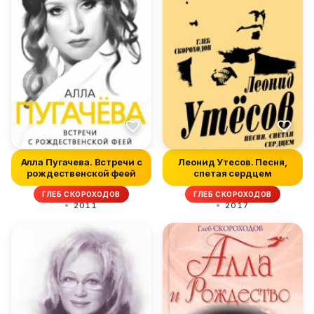
Алла Пугачева. Встречи с
Леонид Утесов. Песня,
рождественской феей
спетая сердцем
ГЛЕБ СКОРОХОДОВ
ГЛЕБ СКОРОХОДОВ
2011
2017