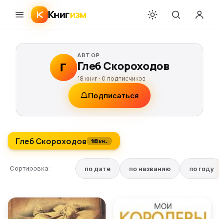
Книг
изм
АВТОР
Глеб Скороходов
Г
18 книг ·
0
подписчиков
Подписаться
Глеб Скороходов
18 кн.
Сортировка:
по дате
по названию
по году