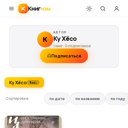
Книг
изм
АВТОР
Ку Хёсо
К
1 книг ·
0
подписчиков
Подписаться
Ку Хёсо
1 кн.
Сортировка:
по дате
по названию
по году