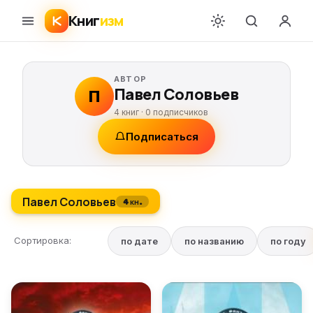
Книг
изм
АВТОР
Павел Соловьев
П
4 книг ·
0
подписчиков
Подписаться
Павел Соловьев
4 кн.
Сортировка:
по дате
по названию
по году