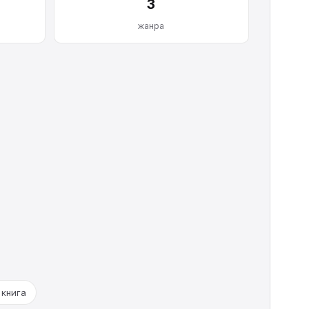
3
жанра
 книга