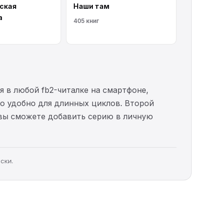
ская
Наши там
а
405 книг
я в любой fb2-читалке на смартфоне,
то удобно для длинных циклов. Второй
 вы сможете добавить серию в личную
ски.