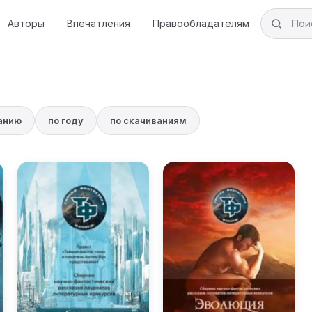
Авторы
Впечатления
Правообладателям
ванию
по году
по скачиваниям