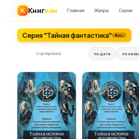
Книг
изм
Главная
Жанры
Серии
Серия "Тайная фантастика"
4 кн.
Сортировка:
по дате
по наз