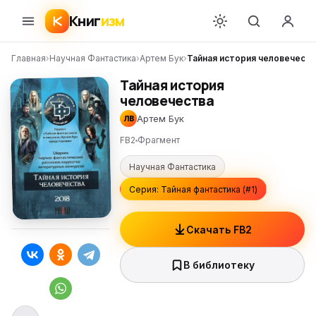
Книг
изм
Главная
›
Научная Фантастика
›
Артем Бук
›
Тайная история человечеств
Тайная история
человечества
Артем Бук
ЛВ
FB2
Фрагмент
Научная Фантастика
Серия: Тайная фантастика (#1)
Скачать FB2
В библиотеку