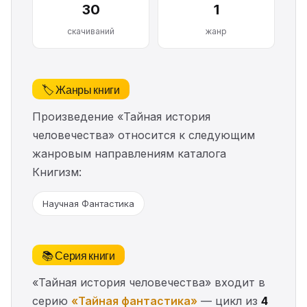
30
1
скачиваний
жанр
🏷️ Жанры книги
Произведение «Тайная история
человечества» относится к следующим
жанровым направлениям каталога
Книгизм:
Научная Фантастика
📚 Серия книги
«Тайная история человечества» входит в
серию
«Тайная фантастика»
— цикл из
4