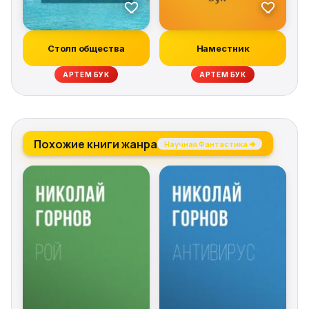
Столп общества
Наместник
АРТЕМ БУК
АРТЕМ БУК
Похожие книги жанра
Научная Фантастика →