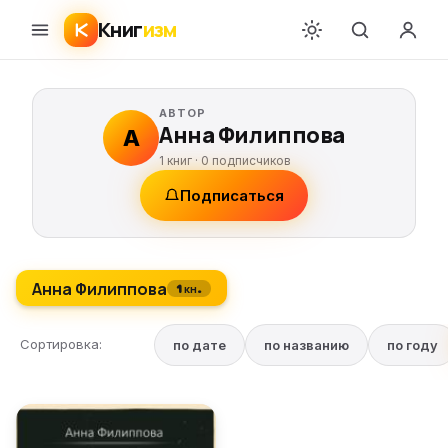
Книг
изм
АВТОР
Анна Филиппова
А
1 книг ·
0
подписчиков
Подписаться
Анна Филиппова
1 кн.
Сортировка:
по дате
по названию
по году