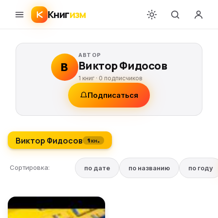
Книг
изм
АВТОР
Виктор Фидосов
В
1 книг ·
0
подписчиков
Подписаться
Виктор Фидосов
1 кн.
Сортировка:
по дате
по названию
по году