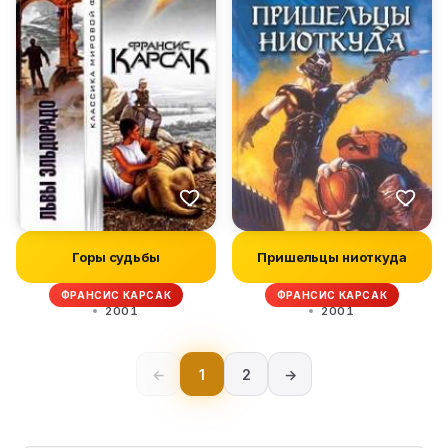
Горы судьбы
Пришельцы ниоткуда
ФРАНСИС КАРСАК
ФРАНСИС КАРСАК
2001
2001
←
1
2
→