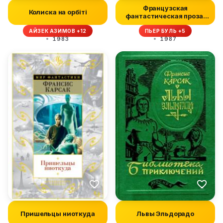
Французская
Колиска на орбіті
фантастическая проза.
Библиотека фанта...
АЙЗЕК АЗИМОВ +12
ПЬЕР БУЛЬ +5
1983
1987
Пришельцы ниоткуда
Львы Эльдорадо