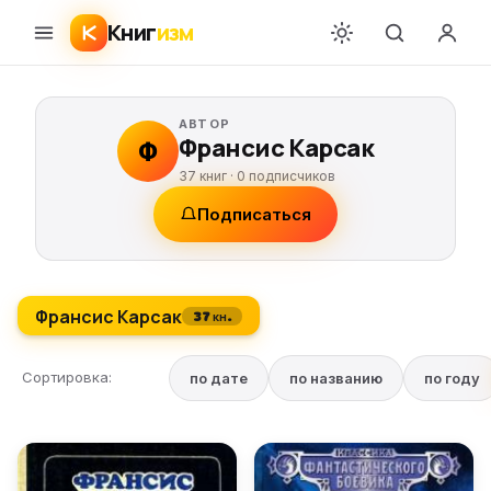
Книг
изм
АВТОР
Франсис Карсак
Ф
37 книг ·
0
подписчиков
Подписаться
Франсис Карсак
37 кн.
Сортировка:
по дате
по названию
по году