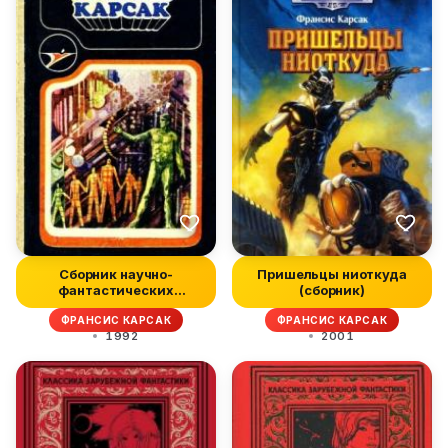
Сборник научно-
Пришельцы ниоткуда
фантастических
(сборник)
произведений
ФРАНСИС КАРСАК
ФРАНСИС КАРСАК
1992
2001