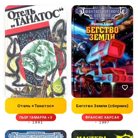
Отель «Танатос»
Бегство Земли (сборник)
ПЬЕР ГАМАРРА +3
ФРАНСИС КАРСАК
1991
1997