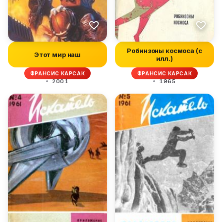
Робинзоны космоса (с
Этот мир наш
илл.)
ФРАНСИС КАРСАК
ФРАНСИС КАРСАК
2001
1965