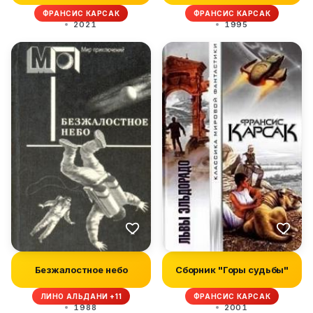
ФРАНСИС КАРСАК
ФРАНСИС КАРСАК
2021
1995
Безжалостное небо
Сборник "Горы судьбы"
ЛИНО АЛЬДАНИ +11
ФРАНСИС КАРСАК
1988
2001