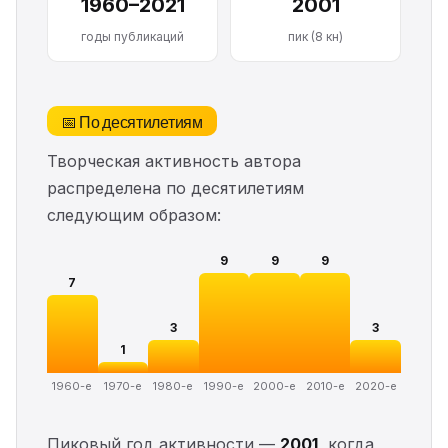
1960–2021
2001
годы публикаций
пик (8 кн)
📅 По десятилетиям
Творческая активность автора
распределена по десятилетиям
следующим образом:
9
9
9
7
3
3
1
1960-е
1970-е
1980-е
1990-е
2000-е
2010-е
2020-е
Пиковый год активности —
2001
, когда