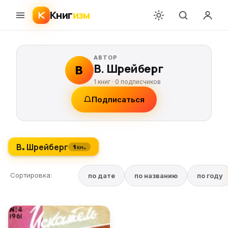
Книг
изм
АВТОР
В. Шрейберг
В
1 книг ·
0
подписчиков
Подписаться
В. Шрейберг
1 кн.
Сортировка:
по дате
по названию
по году