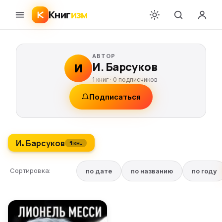
Книг
изм
АВТОР
И. Барсуков
И
1 книг ·
0
подписчиков
Подписаться
И. Барсуков
1 кн.
Сортировка:
по дате
по названию
по году