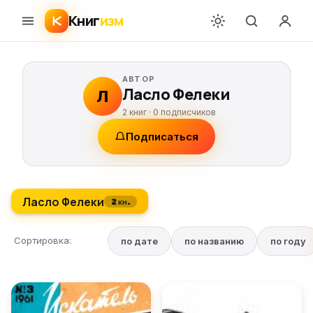
Книг
изм
АВТОР
Ласло Фелеки
Л
2 книг ·
0
подписчиков
Подписаться
Ласло Фелеки
2 кн.
Сортировка:
по дате
по названию
по году