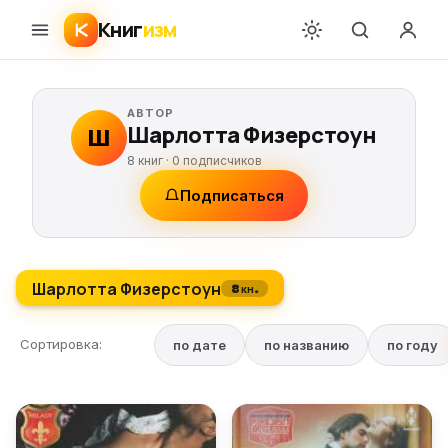
Книг
изм
АВТОР
Шарлотта Физерстоун
Ш
8 книг ·
0
подписчиков
Подписаться
Шарлотта Физерстоун
8 кн.
Сортировка:
по дате
по названию
по году