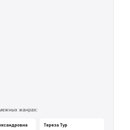
смежных жанрах:
ександровна
Тереза Тур