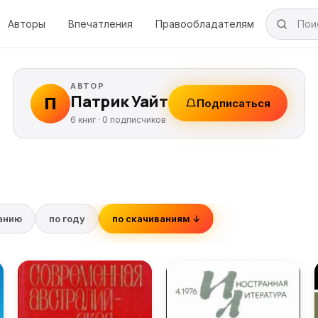
Авторы
Впечатления
Правообладателям
АВТОР
Патрик Уайт
П
Подписаться
6 книг ·
0
подписчиков
ванию
по году
по скачиваниям ↓