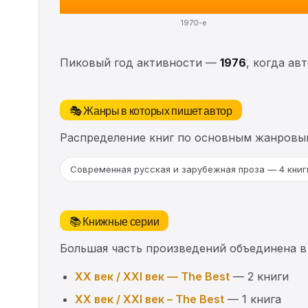
1970-е
Пиковый год активности —
1976
, когда ав
🎭 Жанры в которых пишет автор
Распределение книг по основным жанровы
Современная русская и зарубежная проза — 4 книг
📚 Книжные серии
Большая часть произведений объединена в
XX век / XXI век — The Best
— 2 книги
XX век / XXI век – The Best
— 1 книга