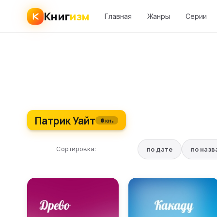
Книг
изм
Главная
Жанры
Серии
Патрик Уайт
6 кн.
Сортировка:
по дате
по наз