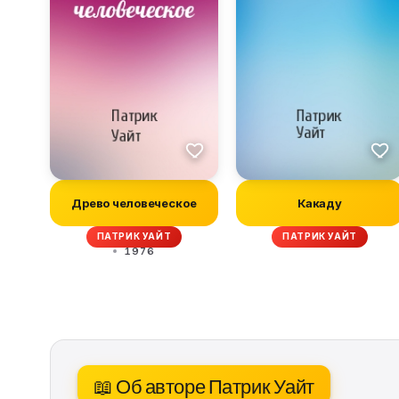
Древо человеческое
Какаду
ПАТРИК УАЙТ
ПАТРИК УАЙТ
1976
📖 Об авторе Патрик Уайт