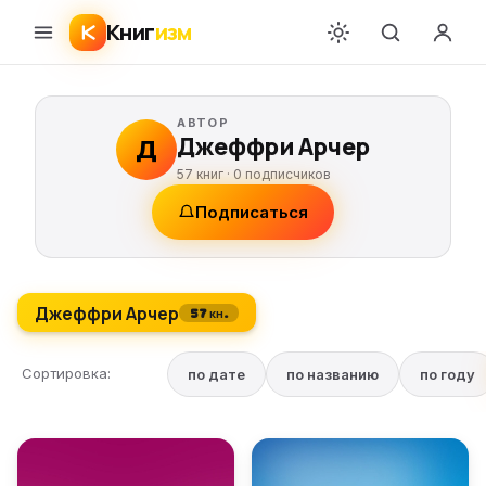
Книг
изм
АВТОР
Джеффри Арчер
Д
57 книг ·
0
подписчиков
Подписаться
Джеффри Арчер
57 кн.
Сортировка:
по дате
по названию
по году