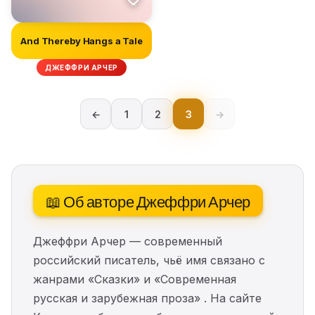
And Thereby Hangs a Tale
ДЖЕФФРИ АРЧЕР
←
1
2
3
→
📖 Об авторе Джеффри Арчер
Джеффри Арчер — современный
российский писатель, чьё имя связано с
жанрами «Сказки» и «Современная
русская и зарубежная проза» . На сайте