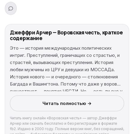
Джеффри Арчер — Воровская честь, краткое
содержание
Это — история международных политических
интриг. Преступлений, граничащих со страстью, и
страстей, вызывающих преступления. История
любви мужчины из ЦРУ и девушки из МОССАДа.
История нового — и очередного — столкновения
Багдада и Вашингтона. Потому что даже у воров
существует — понятие ЧЕСТИ. Но — есть ли оно у
политиков, разменивающих, во имя «высоких»
Читать полностью →
целей, и честь, и любовь, и секс, и даже истину?…
Читать книгу онлайн «Воровская честь» — автор Джеффри
Арчер или скачать бесплатно и без регистрации в формате
fb2. Издано в 2000 году. Полные версии книг, без сокращений,