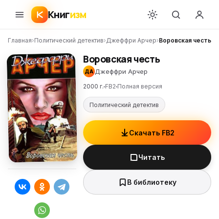
Книг
изм
Главная
›
Политический детектив
›
Джеффри Арчер
›
Воровская честь
Воровская честь
Джеффри Арчер
ДА
2000 г.
FB2
Полная версия
Политический детектив
Скачать FB2
Читать
В библиотеку