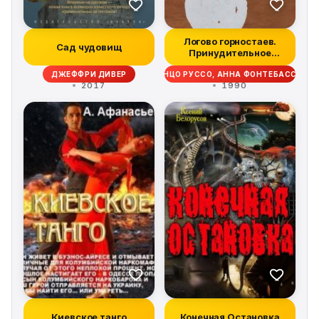
Логово горностаев.
Сад чудовищ
Принудительное
поселение
ДЖЕФФРИ ДИВЕР
ЭНЦО РУССО, АННА ФОНТЕБАССО
2017
1990
Киевское танго
Конечная Остановка