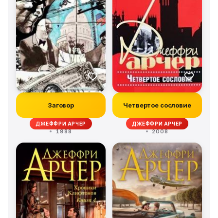
Заговор
Четвертое сословие
ДЖЕФФРИ АРЧЕР
ДЖЕФФРИ АРЧЕР
1988
2008