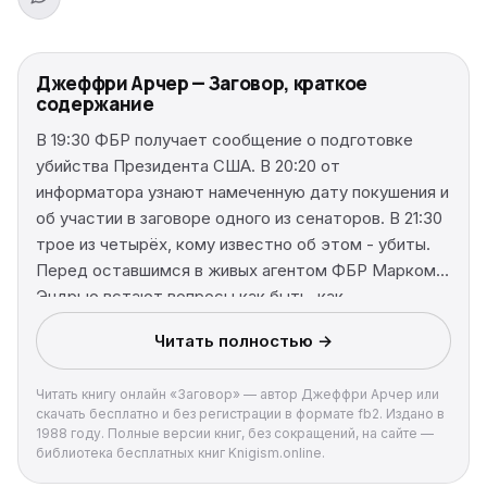
Джеффри Арчер — Заговор, краткое
содержание
В 19:30 ФБР получает сообщение о подготовке
убийства Президента США. В 20:20 от
информатора узнают намеченную дату покушения и
об участии в заговоре одного из сенаторов. В 21:30
трое из четырёх, кому известно об этом - убиты.
Перед оставшимся в живых агентом ФБР Марком
Эндрью встают вопросы как быть, как
распорядиться информацией? Ведь до часа"Х"
Читать полностью →
чуть больше шести суток.
Читать книгу онлайн «Заговор» — автор Джеффри Арчер или
скачать бесплатно и без регистрации в формате fb2. Издано в
1988 году. Полные версии книг, без сокращений, на сайте —
библиотека бесплатных книг Knigism.online.