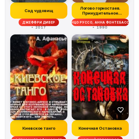
Логово горностаев.
Сад чудовищ
Принудительное
поселение
ДЖЕФФРИ ДИВЕР
ЭНЦО РУССО, АННА ФОНТЕБАССО
2017
1990
Киевское танго
Конечная Остановка