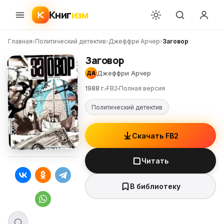
Книг
изм
Главная
›
Политический детектив
›
Джеффри Арчер
›
Заговор
Заговор
Джеффри Арчер
ДА
1988 г.
FB2
Полная версия
Политический детектив
Скачать FB2
Читать
В библиотеку