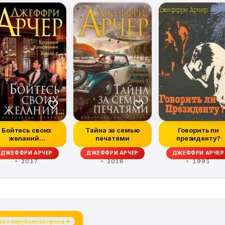
Бойтесь своих
Тайна за семью
Говорить ли
желаний…
печатями
президенту?
ДЖЕФФРИ АРЧЕР
ДЖЕФФРИ АРЧЕР
ДЖЕФФРИ АРЧЕР
2017
2016
1991
я и зарубежная проза →