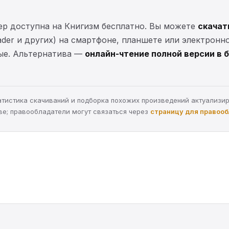
ер доступна на Книгизм бесплатно. Вы можете
скачат
eader и других) на смартфоне, планшете или электронн
ные. Альтернатива —
онлайн-чтение полной версии в 
статистика скачиваний и подборка похожих произведений актуализи
ве; правообладатели могут связаться через
страницу для правоо