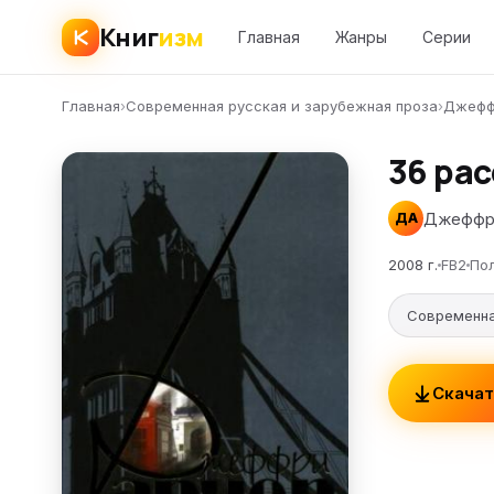
Книг
изм
Главная
Жанры
Серии
Главная
›
Современная русская и зарубежная проза
›
Джефф
36 ра
Джеффр
ДА
2008 г.
FB2
По
Современна
Скачат