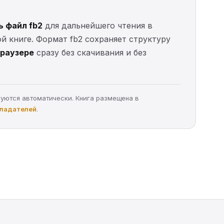
ь файл fb2
для дальнейшего чтения в
ой книге. Формат fb2 сохраняет структуру
браузере
сразу без скачивания и без
руются автоматически. Книга размещена в
бладателей
.