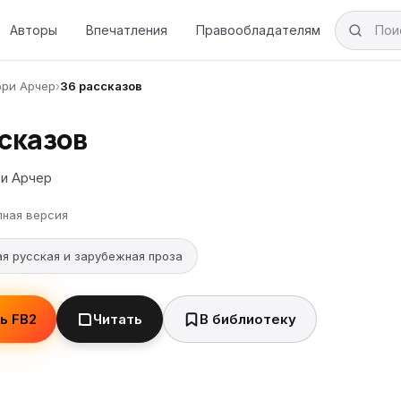
Авторы
Впечатления
Правообладателям
ри Арчер
›
36 рассказов
ссказов
и Арчер
лная версия
я русская и зарубежная проза
ь FB2
Читать
В библиотеку