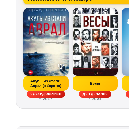
Акулы из стали.
Весы
Аврал (сборник)
ЭДУАРД ОВЕЧКИН
ДОН ДЕЛИЛЛО
2017
2005