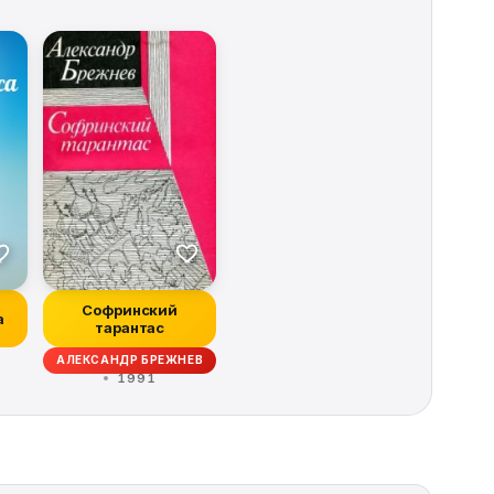
Софринский
а
тарантас
АЛЕКСАНДР БРЕЖНЕВ
1991