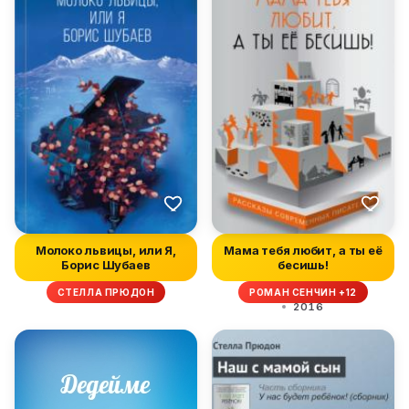
Молоко львицы, или Я,
Мама тебя любит, а ты её
Борис Шубаев
бесишь!
СТЕЛЛА ПРЮДОН
РОМАН СЕНЧИН +12
2016