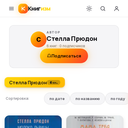
Книг
изм
АВТОР
Стелла Прюдон
С
6 книг ·
0
подписчиков
Подписаться
Стелла Прюдон
6 кн.
Сортировка:
по дате
по названию
по году