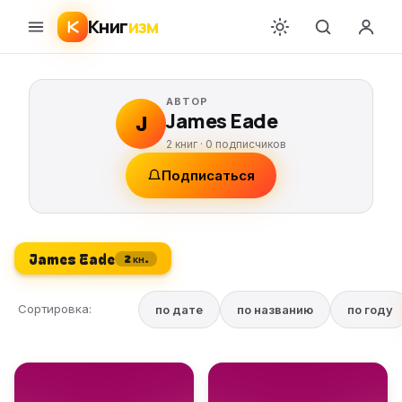
Книг
изм
АВТОР
James Eade
J
2 книг ·
0
подписчиков
Подписаться
James Eade
2 кн.
Сортировка:
по дате
по названию
по году