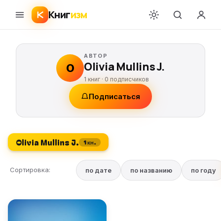
Книг
изм
АВТОР
Olivia Mullins J.
O
1 книг ·
0
подписчиков
Подписаться
Olivia Mullins J.
1 кн.
Сортировка:
по дате
по названию
по году