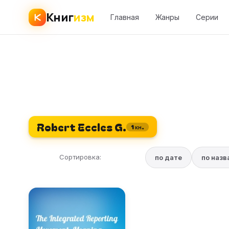
Книг
изм
Главная
Жанры
Серии
Robert Eccles G.
1 кн.
Сортировка:
по дате
по наз