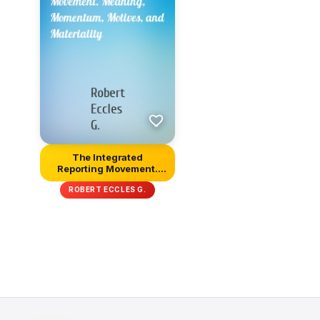
The Integrated
Reporting Movement.
Meaning, Moment...
ROBERT ECCLES G.