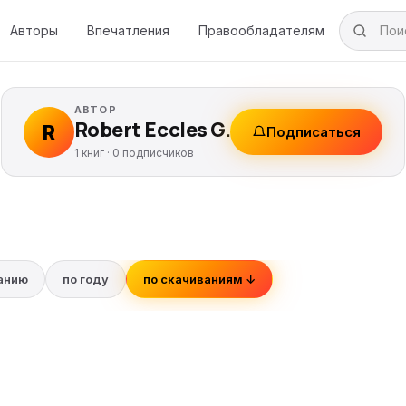
Авторы
Впечатления
Правообладателям
АВТОР
Robert Eccles G.
R
Подписаться
1 книг ·
0
подписчиков
ванию
по году
по скачиваниям ↓