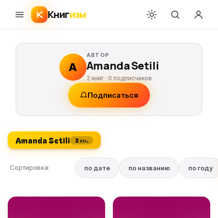
Книг
изм
АВТОР
Amanda Setili
A
2 книг ·
0
подписчиков
Подписаться
Amanda Setili
2 кн.
Сортировка:
по дате
по названию
по году