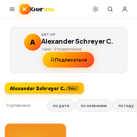
Книг
изм
АВТОР
Alexander Schreyer C.
A
1 книг ·
0
подписчиков
Подписаться
Alexander Schreyer C.
1 кн.
Сортировка:
по дате
по названию
по году