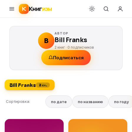
Книг
изм
АВТОР
Bill Franks
B
2 книг ·
0
подписчиков
Подписаться
Bill Franks
2 кн.
Сортировка:
по дате
по названию
по году