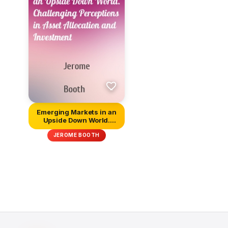
Emerging Markets in an
Upside Down World.
Challeng...
JEROME BOOTH