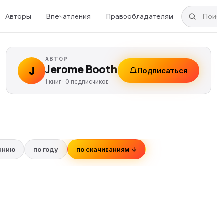
Авторы
Впечатления
Правообладателям
АВТОР
Jerome Booth
J
Подписаться
1 книг ·
0
подписчиков
ванию
по году
по скачиваниям ↓