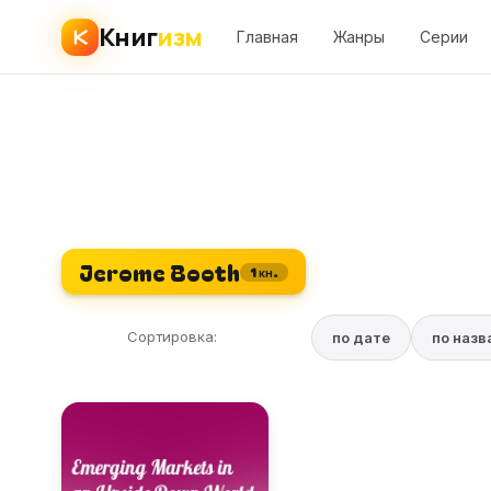
Книг
изм
Главная
Жанры
Серии
Jerome Booth
1 кн.
Сортировка:
по дате
по наз