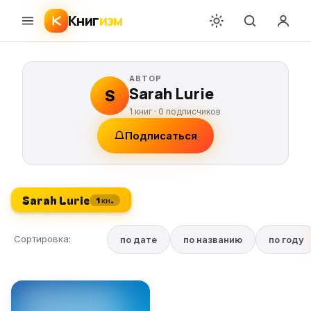
Книг
изм
АВТОР
Sarah Lurie
S
1 книг ·
0
подписчиков
Подписаться
Sarah Lurie
1 кн.
Сортировка:
по дате
по названию
по году