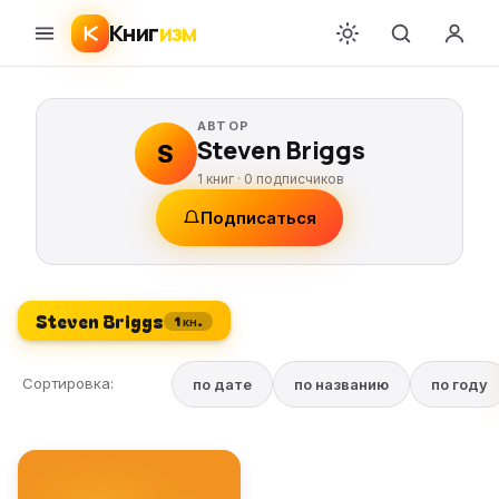
Книг
изм
АВТОР
Steven Briggs
S
1 книг ·
0
подписчиков
Подписаться
Steven Briggs
1 кн.
Сортировка:
по дате
по названию
по году