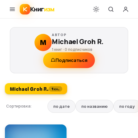
Книг
изм
АВТОР
Michael Groh R.
M
1 книг ·
0
подписчиков
Подписаться
Michael Groh R.
1 кн.
Сортировка:
по дате
по названию
по году