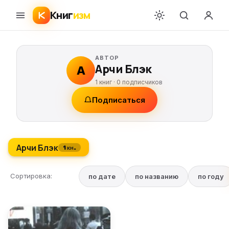
Книг
изм
АВТОР
Арчи Блэк
А
1 книг ·
0
подписчиков
Подписаться
Арчи Блэк
1 кн.
Сортировка:
по дате
по названию
по году