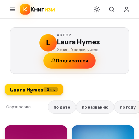
Книг
изм
АВТОР
Laura Hymes
L
2 книг ·
0
подписчиков
Подписаться
Laura Hymes
2 кн.
Сортировка:
по дате
по названию
по году