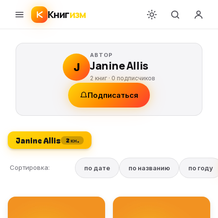
Книг
изм
АВТОР
Janine Allis
J
2 книг ·
0
подписчиков
Подписаться
Janine Allis
2 кн.
Сортировка:
по дате
по названию
по году