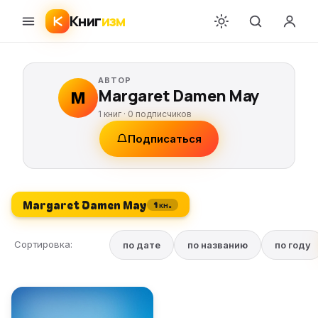
Книг
изм
АВТОР
Margaret Damen May
M
1 книг ·
0
подписчиков
Подписаться
Margaret Damen May
1 кн.
Сортировка:
по дате
по названию
по году