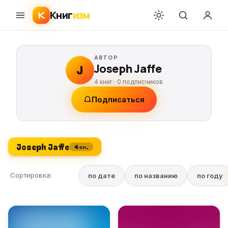
Книг
изм
АВТОР
Joseph Jaffe
J
4 книг ·
0
подписчиков
Подписаться
Joseph Jaffe
4 кн.
Сортировка:
по дате
по названию
по году