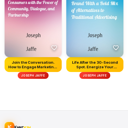
Join the Conversation.
Life After the 30-Second
How to Engage Marketing-
Spot. Energize Your
Wea...
Brand...
JOSEPH JAFFE
JOSEPH JAFFE
Книг
изм