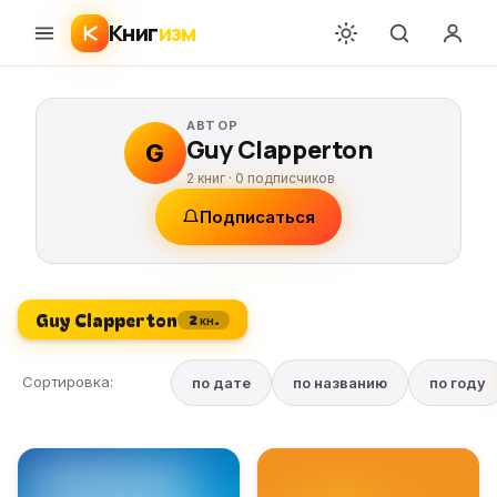
Книг
изм
АВТОР
Guy Clapperton
G
2 книг ·
0
подписчиков
Подписаться
Guy Clapperton
2 кн.
Сортировка:
по дате
по названию
по году