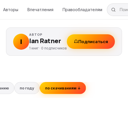
Авторы
Впечатления
Правообладателям
АВТОР
Ian Ratner
I
Подписаться
1 книг ·
0
подписчиков
ванию
по году
по скачиваниям ↓