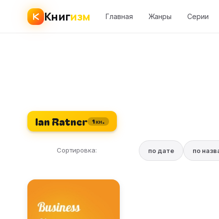
Книг
изм
Главная
Жанры
Серии
Ian Ratner
1 кн.
Сортировка:
по дате
по наз