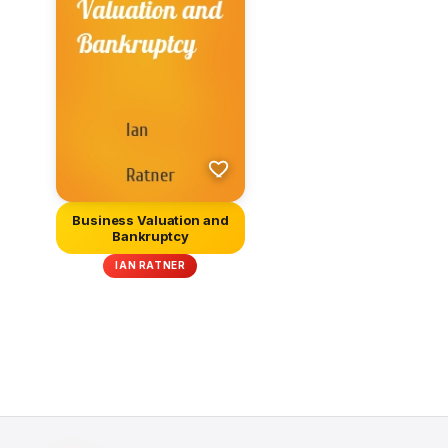
Business Valuation and
Bankruptcy
IAN RATNER