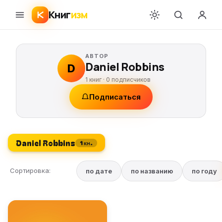
Книг
изм
АВТОР
Daniel Robbins
D
1 книг ·
0
подписчиков
Подписаться
Daniel Robbins
1 кн.
Сортировка:
по дате
по названию
по году