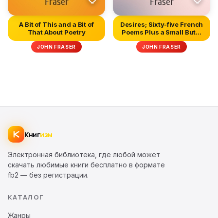
A Bit of This and a Bit of
Desires; Sixty-five French
That About Poetry
Poems Plus a Small But...
JOHN FRASER
JOHN FRASER
Книг
изм
Электронная библиотека, где любой может
скачать любимые книги бесплатно в формате
fb2 — без регистрации.
КАТАЛОГ
Жанры