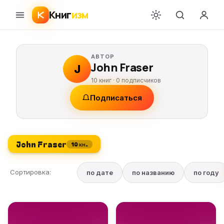
Книг
изм
АВТОР
John Fraser
J
10 книг ·
0
подписчиков
Подписаться
John Fraser
10 кн.
Сортировка:
по дате
по названию
по году